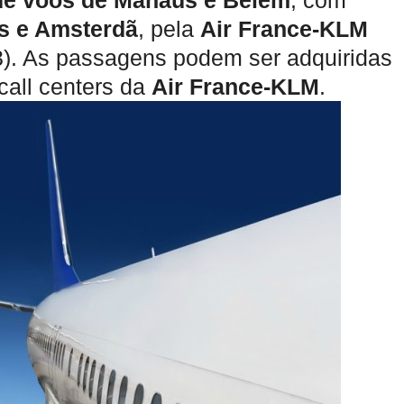
de voos de Manaus e Belém
, com
s e Amsterdã
, pela
Air France-KLM
3). As passagens podem ser adquiridas
call centers da
Air France-KLM
.