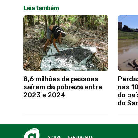
Leia também
8,6 milhões de pessoas
Perda
saíram da pobreza entre
nas 1
2023 e 2024
do paí
do Sa
SOBRE
EXPEDIENTE