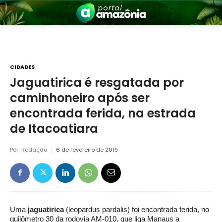
CIDADES
Jaguatirica é resgatada por
caminhoneiro após ser
nia
encontrada ferida, na estrada
de Itacoatiara
Por
Redação
6 de fevereiro de 2019
 a Amazônia
Uma
jaguatirica
(leopardus pardalis) foi encontrada ferida, no
quilômetro 30 da rodovia AM-010, que liga Manaus a