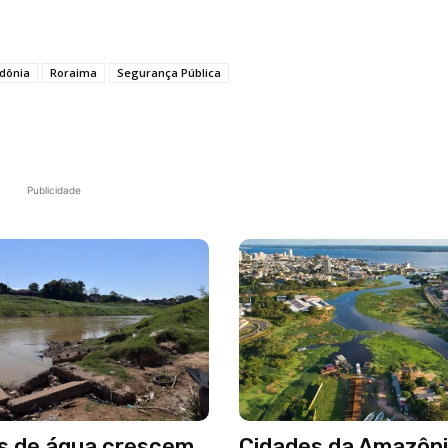
dônia
Roraima
Segurança Pública
Publicidade
s de água crescem
Cidades da Amazôni