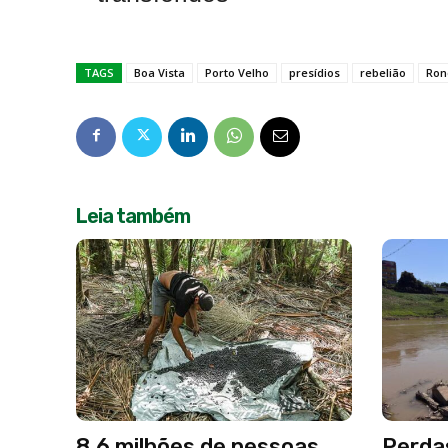
TAGS
Boa Vista
Porto Velho
presídios
rebelião
Ron
Leia também
8,6 milhões de pessoas
Perda