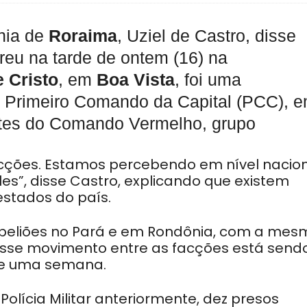
ania de
Roraima
, Uziel de Castro, disse
rreu na tarde de ontem (16) na
e Cristo
, em
Boa Vista
, foi uma
o Primeiro Comando da Capital (PCC), 
antes do Comando Vermelho, grupo
acções. Estamos percebendo em nível nacio
s”, disse Castro, explicando que existem
estados do país.
beliões no Pará e em Rondônia, com a mes
sse movimento entre as facções está send
de uma semana.
olícia Militar anteriormente, dez presos