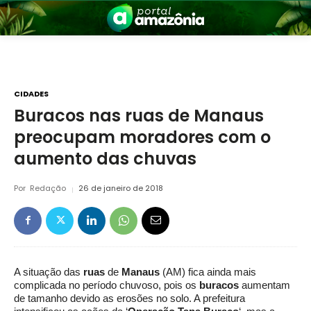
CIDADES
Buracos nas ruas de Manaus
preocupam moradores com o
nia
aumento das chuvas
Por
Redação
26 de janeiro de 2018
 a Amazônia
A situação das
ruas
de
Manaus
(AM) fica ainda mais
complicada no período chuvoso, pois os
buracos
aumentam
de tamanho devido as erosões no solo. A prefeitura