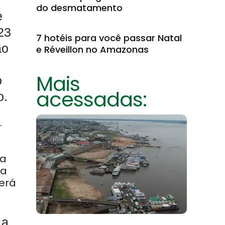
do desmatamento
e
23
7 hotéis para você passar Natal
ão
e Réveillon no Amazonas
o
Mais
o
acessadas:
o.
.
da
ra
será
 a