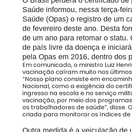
O Brasil perderá o certificado de
Saúde informou, nessa terça-fei
Saúde (Opas) o registro de um 
de fevereiro deste ano. Desta fo
de um ano para retomar o statu. C
de país livre da doença e iniciar
pela Opas em 2016, dentro dos p
Em comunicado, o ministro Luiz Hen
vacinação caíram muito nos últimos
“Nosso plano consiste em encamin
Nacional, como a exigência do certi
ingresso na escola e no serviço mil
vacinação, por meio dos programas
os trabalhadores de saúde”, disse. 
criada para monitorar os índices de
Outra medida é a veiculação de 