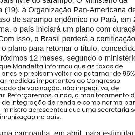
 país livre do sarampo. O Ministério da
ra (19), à Organização Pan-Americana d
caso de sarampo endêmico no Pará, em 
rma, o país iniciará um plano com duraç
om isso, o Brasil perderá a certificaçã
á o plano para retomar o título, concedid
róximos 12 meses, segundo o ministéri
rique Mandetta informou que as taxas de
 anos e precisam voltar ao patamar de 95%
har medidas importantes ao Congresso
ficado de vacinação, não impeditiva, de
itar. Reforçaremos, ainda, o monitoramento 
 de integração de renda e como norma pa
O ministro acrescentou que uma secretaria 
 imunização no país.
uma campanha, em abril, para estimular