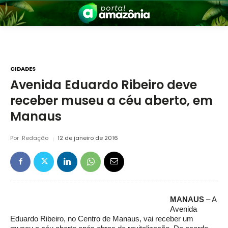
CIDADES
Avenida Eduardo Ribeiro deve
receber museu a céu aberto, em
nia
Manaus
Por
Redação
12 de janeiro de 2016
 a Amazônia
MANAUS
– A
Avenida
Eduardo Ribeiro, no Centro de Manaus, vai receber um