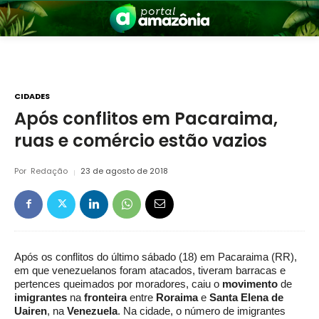
CIDADES
Após conflitos em Pacaraima,
ruas e comércio estão vazios
nia
Por
Redação
23 de agosto de 2018
Após os conflitos do último sábado (18) em Pacaraima (RR),
 a Amazônia
em que venezuelanos foram atacados, tiveram barracas e
pertences queimados por moradores, caiu o
movimento
de
imigrantes
na
fronteira
entre
Roraima
e
Santa Elena de
Uairen
, na
Venezuela
. Na cidade, o número de imigrantes