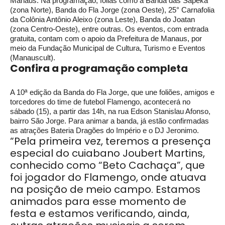
Manaus. Na programação, folias como a Banda das Sapeka
(zona Norte), Banda do Fla Jorge (zona Oeste), 25° Carnafolia
da Colônia Antônio Aleixo (zona Leste), Banda do Joatan
(zona Centro-Oeste), entre outras. Os eventos, com entrada
gratuita, contam com o apoio da Prefeitura de Manaus, por
meio da Fundação Municipal de Cultura, Turismo e Eventos
(Manauscult).
Confira a programação completa
A 10ª edição da Banda do Fla Jorge, que une foliões, amigos e
torcedores do time de futebol Flamengo, acontecerá no
sábado (15), a partir das 14h, na rua Edson Stanislau Afonso,
bairro São Jorge. Para animar a banda, já estão confirmadas
as atrações Bateria Dragões do Império e o DJ Jeronimo.
“Pela primeira vez, teremos a presença
especial do cuiabano Joubert Martins,
conhecido como “Beto Cachaça”, que
foi jogador do Flamengo, onde atuava
na posição de meio campo. Estamos
animados para esse momento de
festa e estamos verificando, ainda,