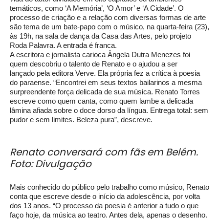
temáticos, como ‘A Memória’, ‘O Amor’ e ‘A Cidade’. O
processo de criação e a relação com diversas formas de arte
são tema de um bate-papo com o músico, na quarta-feira (23),
às 19h, na sala de dança da Casa das Artes, pelo projeto
Roda Palavra. A entrada é franca.
A escritora e jornalista carioca Ângela Dutra Menezes foi
quem descobriu o talento de Renato e o ajudou a ser
lançado pela editora Verve. Ela própria fez a crítica à poesia
do paraense. “Encontrei em seus textos bailarinos a mesma
surpreendente força delicada de sua música. Renato Torres
escreve como quem canta, como quem lambe a delicada
lâmina afiada sobre o doce dorso da língua. Entrega total: sem
pudor e sem limites. Beleza pura”, descreve.
Renato conversará com fãs em Belém.
Foto: Divulgação
Mais conhecido do público pelo trabalho como músico, Renato
conta que escreve desde o início da adolescência, por volta
dos 13 anos. “O processo da poesia é anterior a tudo o que
faço hoje, da música ao teatro. Antes dela, apenas o desenho.