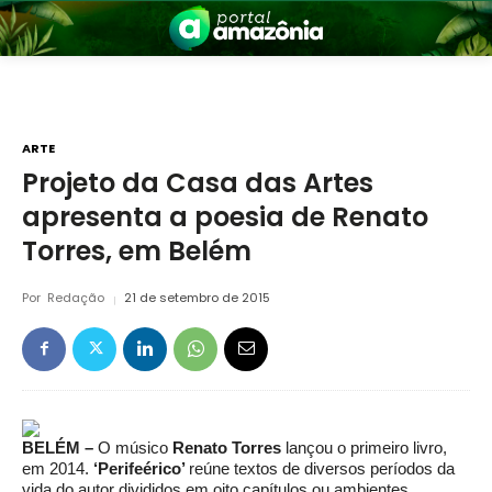
ARTE
Projeto da Casa das Artes
apresenta a poesia de Renato
nia
Torres, em Belém
Por
Redação
21 de setembro de 2015
 a Amazônia
BELÉM –
O músico
Renato Torres
lançou o primeiro livro,
em 2014.
‘Perifeérico’
reúne textos de diversos períodos da
vida do autor divididos em oito capítulos ou ambientes