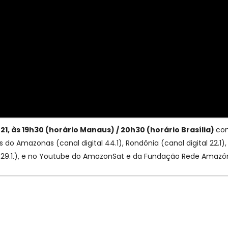
, às 19h30 (horário Manaus) / 20h30 (horário Brasília)
co
o Amazonas (canal digital 44.1), Rondônia (canal digital 22.1),
al 29.1.), e no Youtube do AmazonSat e da Fundação Rede Amazô