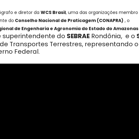
ógrafo e diretor da
WCS Brasil
, uma das organizações membro
ente do
Conselho Nacional de Praticagem (CONAPRA)
, o
gional de Engenharia e Agronomia do Estado do Amazonas
e
superintendente do
SEBRAE
Rondônia, e o
 de T
ransportes T
errestres, representando o
rno Federal.