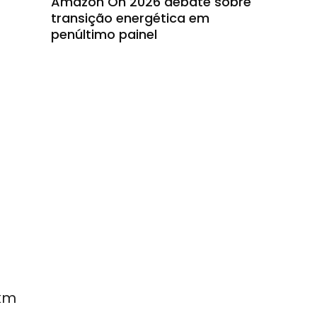
Amazon On 2026 debate sobre
transição energética em
penúltimo painel
 km