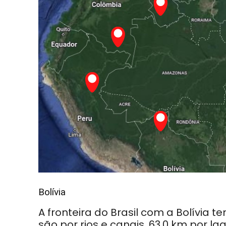
Bolívia
A fronteira do Brasil com a Bolívia t
são por rios e canais, 63,0 km por la