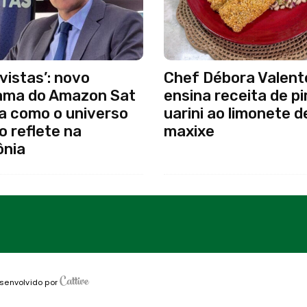
vistas’: novo
Chef Débora Valent
ama do Amazon Sat
ensina receita de p
a como o universo
uarini ao limonete d
co reflete na
maxixe
nia
senvolvido por