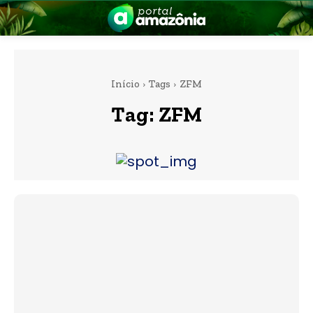
Início
Tags
ZFM
Tag:
ZFM
nia
 a Amazônia