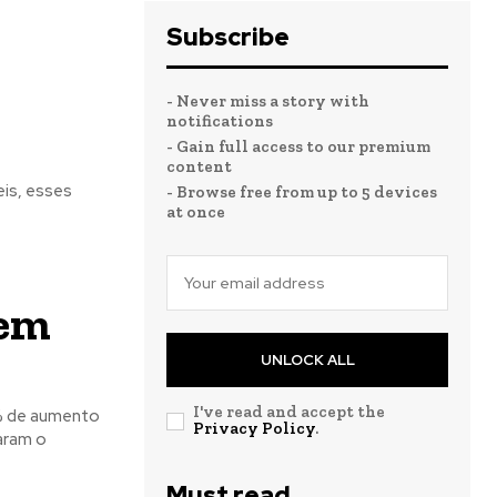
Subscribe
- Never miss a story with
notifications
- Gain full access to our premium
content
is, esses
- Browse free from up to 5 devices
at once
 em
UNLOCK ALL
I've read and accept the
5% de aumento
Privacy Policy
.
aram o
Must read