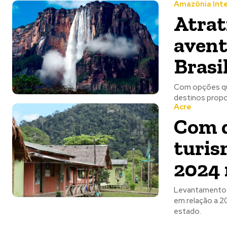
Amazônia Inte
Atrat
avent
Brasi
Com opções qu
destinos propo
Acre
Com q
turis
2024 
Levantamento d
em relação a 2
estado.