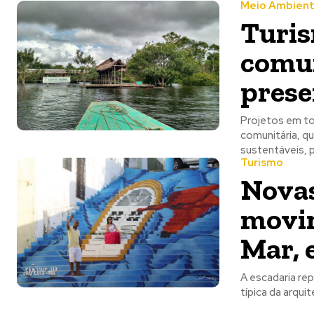
Meio Ambien
Turis
comun
prese
Projetos em todo o
comunitária, q
sustentáveis, p
Turismo
Novas
movim
Mar, 
A escadaria rep
típica da arqui