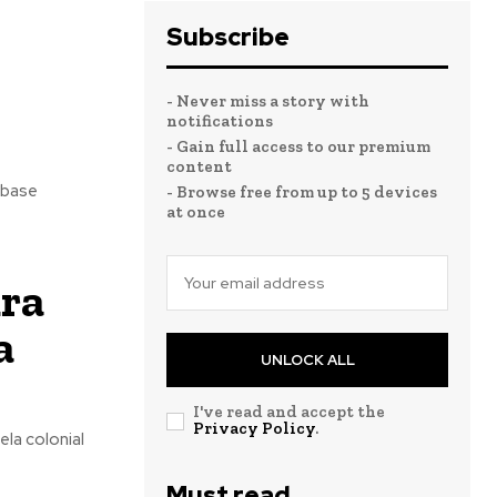
Subscribe
- Never miss a story with
notifications
- Gain full access to our premium
content
- Browse free from up to 5 devices
at once
ura
a
UNLOCK ALL
I've read and accept the
Privacy Policy
.
la colonial
Must read