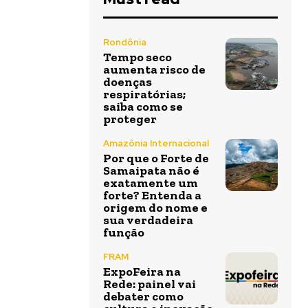
Rondônia
Tempo seco
aumenta risco de
doenças
respiratórias;
saiba como se
proteger
Amazônia Internacional
Por que o Forte de
Samaipata não é
exatamente um
forte? Entenda a
origem do nome e
sua verdadeira
função
FRAM
ExpoFeira na
Rede: painel vai
debater como