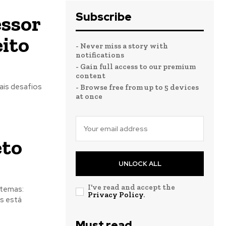
Subscribe
essor
eito
- Never miss a story with
notifications
- Gain full access to our premium
content
ais desafios
- Browse free from up to 5 devices
at once
eto
UNLOCK ALL
I've read and accept the
 temas:
Privacy Policy
.
s está
Must read