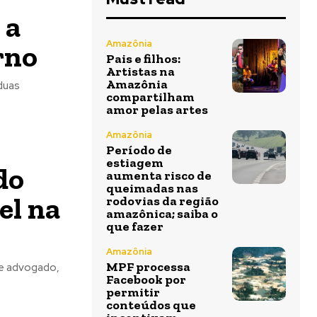
 a
Amazônia
rno
Pais e filhos:
Artistas na
Amazônia
duas
compartilham
amor pelas artes
Amazônia
Período de
estiagem
do
aumenta risco de
queimadas nas
el na
rodovias da região
amazônica; saiba o
que fazer
Amazônia
MPF processa
 e advogado,
Facebook por
permitir
conteúdos que