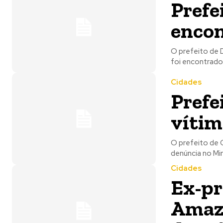
Prefe
encon
O prefeito de D
foi encontrado
Cidades
Prefe
vítim
O prefeito de C
denúncia no Min
Cidades
Ex-pr
Amazo