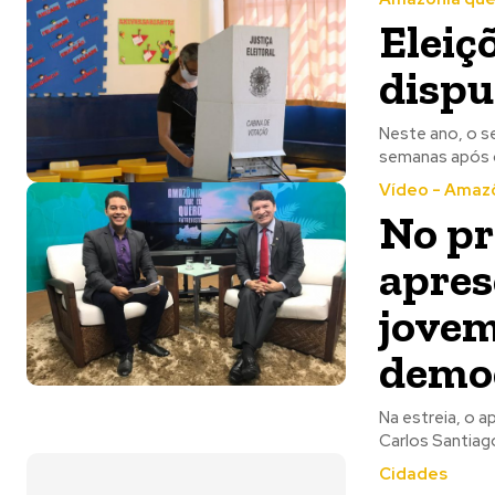
Eleiç
dispu
Neste ano, o s
Vídeo - Amazô
No pr
apres
jovem
demo
Na estreia, o a
Carlos Santiago
Cidades