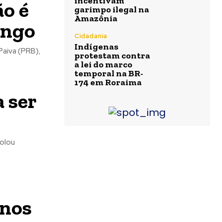
incentivam
ão é
garimpo ilegal na
Amazônia
ingo
Cidadania
Indígenas
Paiva (PRB),
protestam contra
a lei do marco
temporal na BR-
174 em Roraima
a ser
colou
anos