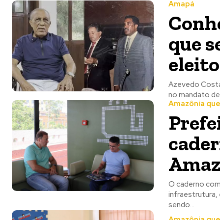
Amapá
Conhe
que s
eleit
Azevedo Costa,
no mandato de 
Amazônia que 
Prefe
cader
Amaz
O caderno com 
infraestrutura
sendo...
Amazônia que