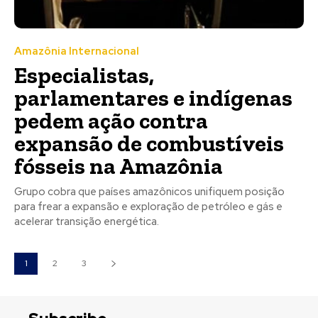
Amazônia Internacional
Especialistas,
parlamentares e indígenas
pedem ação contra
expansão de combustíveis
fósseis na Amazônia
Grupo cobra que países amazônicos unifiquem posição
para frear a expansão e exploração de petróleo e gás e
acelerar transição energética.
1
2
3