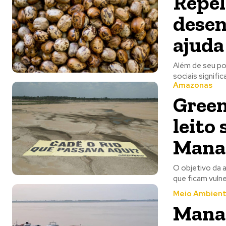
Repel
dese
ajuda
Além de seu po
sociais signific
Amazonas
Green
leito
Mana
O objetivo da 
que ficam vulne
Meio Ambien
Manac