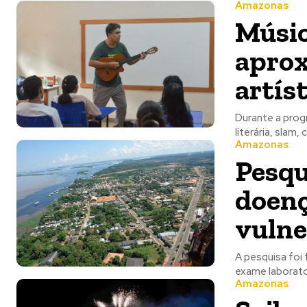
Amazonas
Músic
aprox
artís
Durante a prog
literária, slam
Amazonas
Pesqu
doenç
vulne
A pesquisa foi 
exame laborato
Amazonas