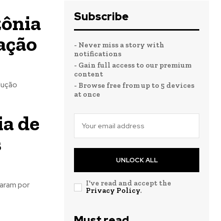
Subscribe
zônia
ação
- Never miss a story with
notifications
- Gain full access to our premium
content
dução
- Browse free from up to 5 devices
at once
ia de
s
UNLOCK ALL
I've read and accept the
saram por
Privacy Policy
.
Must read