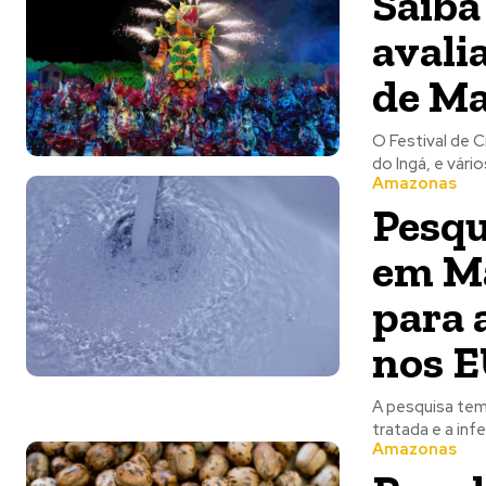
Saiba
avali
de M
O Festival de C
do Ingá, e vári
Amazonas
Pesqu
em Ma
para 
nos 
A pesquisa tem
tratada e a inf
Amazonas