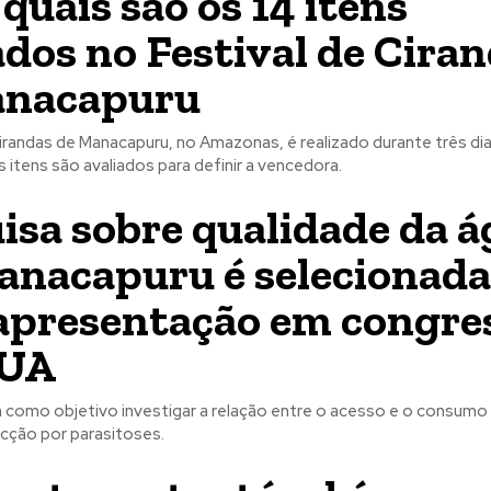
 quais são os 14 itens
ados no Festival de Cira
anacapuru
irandas de Manacapuru, no Amazonas, é realizado durante três di
os itens são avaliados para definir a vencedora.
isa sobre qualidade da 
nacapuru é selecionada
apresentação em congre
EUA
 como objetivo investigar a relação entre o acesso e o consumo
ecção por parasitoses.