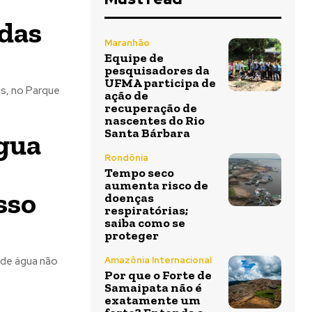
ndas
Maranhão
Equipe de
pesquisadores da
UFMA participa de
as, no Parque
ação de
recuperação de
nascentes do Rio
Santa Bárbara
água
Rondônia
Tempo seco
aumenta risco de
sso
doenças
respiratórias;
saiba como se
proteger
 de água não
Amazônia Internacional
Por que o Forte de
Samaipata não é
exatamente um