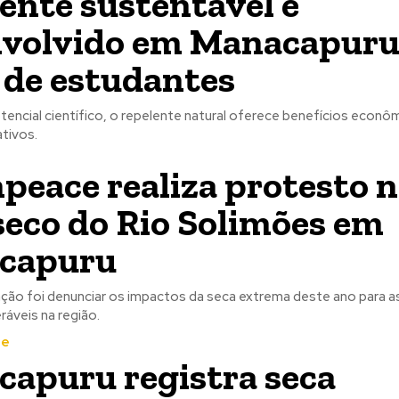
ente sustentável é
nvolvido em Manacapur
 de estudantes
tencial científico, o repelente natural oferece benefícios econô
ativos.
peace realiza protesto 
 seco do Rio Solimões em
capuru
ação foi denunciar os impactos da seca extrema deste ano para 
ráveis na região.
te
apuru registra seca