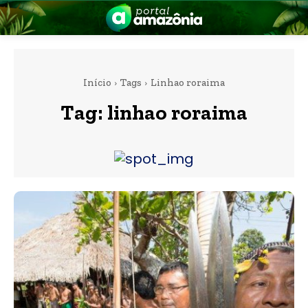
Início
Tags
Linhao roraima
Tag:
linhao roraima
nia
 a Amazônia