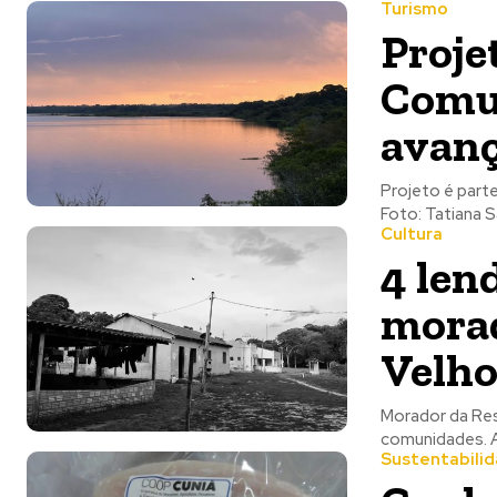
Turismo
Proje
Comun
avanç
Projeto é part
Cultura
4 len
morad
Velh
Morador da Res
Sustentabili