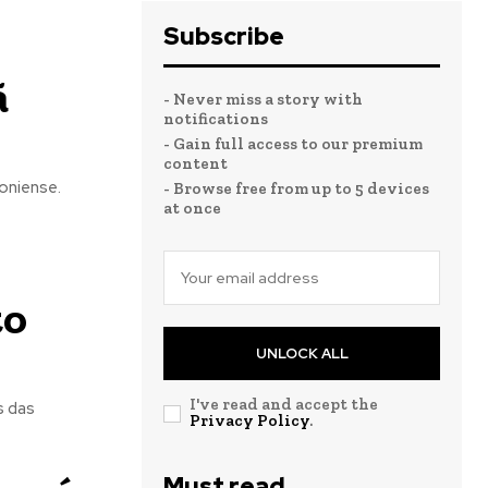
Subscribe
ã
- Never miss a story with
notifications
- Gain full access to our premium
content
oniense.
- Browse free from up to 5 devices
at once
to
UNLOCK ALL
I've read and accept the
s das
Privacy Policy
.
Must read