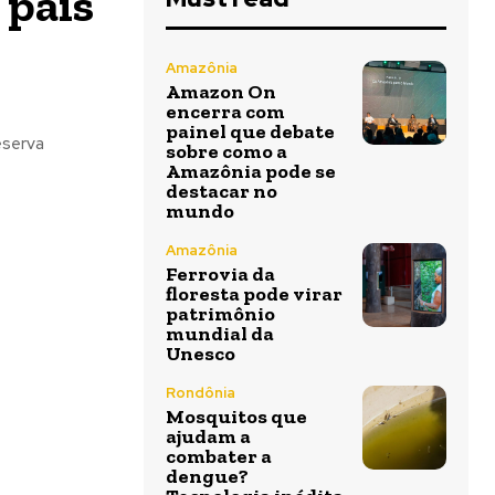
 país
Amazônia
Amazon On
encerra com
painel que debate
eserva
sobre como a
Amazônia pode se
destacar no
mundo
Amazônia
Ferrovia da
floresta pode virar
patrimônio
mundial da
Unesco
Rondônia
Mosquitos que
ajudam a
combater a
dengue?