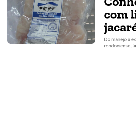
Conhe
com l
jacar
Do manejo à exp
rondoniense, ún