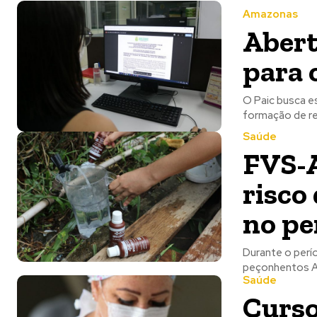
Amazonas
Abert
para 
O Paic busca es
Saúde
FVS-A
risco
no pe
Durante o perí
p
Saúde
Curso