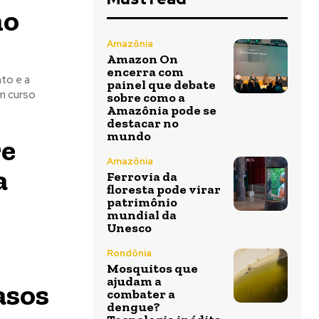
no
Amazônia
Amazon On
encerra com
to e a
painel que debate
sobre como a
Amazônia pode se
destacar no
mundo
re
Amazônia
a
Ferrovia da
floresta pode virar
patrimônio
mundial da
Unesco
Rondônia
Mosquitos que
ajudam a
asos
combater a
dengue?