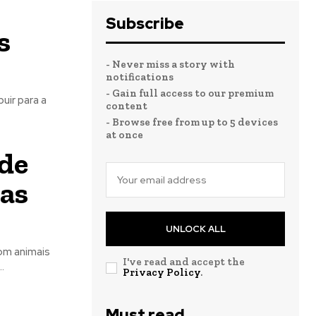
Subscribe
s
- Never miss a story with
notifications
- Gain full access to our premium
uir para a
content
- Browse free from up to 5 devices
at once
de
ças
UNLOCK ALL
om animais
I've read and accept the
.
Privacy Policy
.
Must read