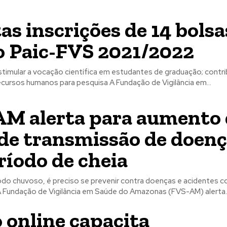
as inscrições de 14 bolsa
o Paic-FVS 2021/2022
timular a vocação científica em estudantes de graduação; contrib
formação de recursos humanos para pesquisa A Fundação de Vigilância em...
M alerta para aumento 
 de transmissão de doen
ríodo de cheia
odo chuvoso, é preciso se prevenir contra doenças e acidentes c
eçonhentos A Fundação de Vigilância em Saúde do Amazonas (FVS-AM) alerta..
 online capacita