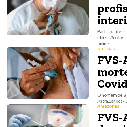
profi
inter
Participantes s
utilização dos diferentes EPIs e
online...
Notícias
FVS-A
morte
Covid
O homem de 83 
Amazonas
FVS-A