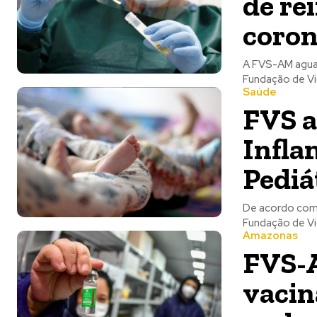
de re
coron
A FVS-AM aguar
Fundação de Vi
Saúde
FVS a
Infla
Pediá
De acordo com 
Fundação de Vi
Amazonas
FVS-A
vacin