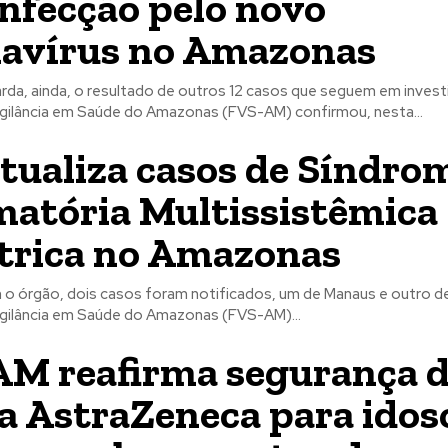
infecção pelo novo
avírus no Amazonas
da, ainda, o resultado de outros 12 casos que seguem em investi
gilância em Saúde do Amazonas (FVS-AM) confirmou, nesta...
tualiza casos de Síndro
matória Multissistêmica
trica no Amazonas
o órgão, dois casos foram notificados, um de Manaus e outro de I
gilância em Saúde do Amazonas (FVS-AM)...
M reafirma segurança 
a AstraZeneca para idos