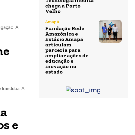
Tecnologia inédita
chega a Porto
Velho
Amapá
gação. A
Fundação Rede
Amazônica e
Estácio Amapá
articulam
me
parceria para
ampliar ações de
educação e
inovação no
estado
randuba. A
da
os e