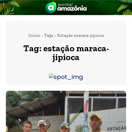
Início
Tags
Estação maraca-jipioca
Tag:
estação maraca-
jipioca
nia
 a Amazônia