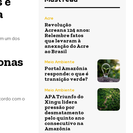
 é
a
Acre
Revolução
Acreana 124 anos:
Relembre fatos
 em um dos
que levaram à
anexação do Acre
ao Brasil
onas
Meio Ambiente
Portal Amazônia
responde: o que é
transição verde?
Meio Ambiente
APA Triunfo do
acordo com o
Xingu lidera
pressão por
desmatamento
pelo quinto ano
consecutivo na
Amazônia