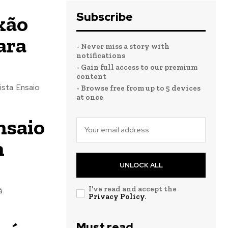
Subscribe
xão
ara
- Never miss a story with
notifications
- Gain full access to our premium
content
sta. Ensaio
- Browse free from up to 5 devices
at once
nsaio
m
UNLOCK ALL
I've read and accept the
á
Privacy Policy
.
Must read