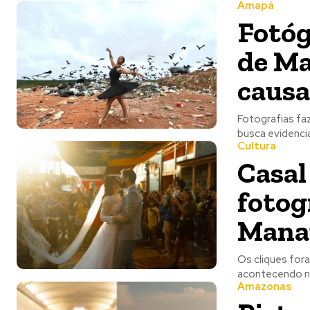
Amapá
Fotóg
de Ma
causa
Fotografias fa
busca evidenciar
Cultura
Casal
fotog
Mana
Os cliques for
Amazonas