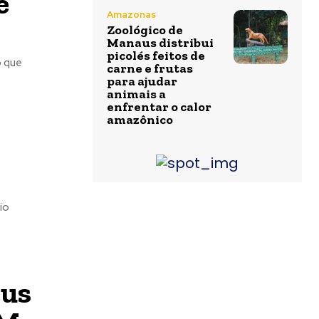
e
Amazonas
Zoológico de
Manaus distribui
picolés feitos de
o que
carne e frutas
para ajudar
animais a
enfrentar o calor
amazônico
io
bus