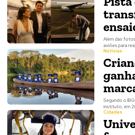
Pista
trans
ensai
Além das fotos
Notícias
Crian
ganha
marca
Segundo o IBGE
instituto, em 2
Cidades
Unive