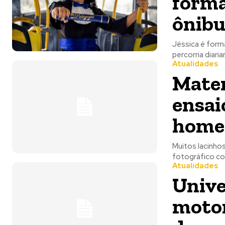
forma
ônibu
Jéssica é form
Atualidades
Mater
ensai
homen
Muitos lacinhos
fotográfico co
Atualidades
Unive
motor