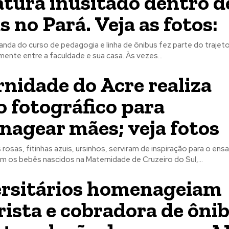
tura inusitado dentro d
s no Pará. Veja as fotos:
anda do curso de pedagogia e linha de ônibus fez parte do trajet
percorria diariamente entre a faculdade e sua casa. Às vezes...
nidade do Acre realiza
o fotográfico para
agear mães; veja fotos
 rosas, fitinhas azuis, ursinhos, serviram de inspiração para o ensa
m os bebês nascidos na Maternidade de Cruzeiro do Sul,...
rsitários homenageiam
ista e cobradora de ôni