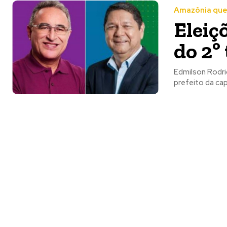
Amazônia que
Eleiç
do 2º
Edmilson Rodrigues (P
prefeito da ca