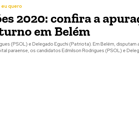
 eu quero
ões 2020: confira a apura
 turno em Belém
SOL) e Delegado Eguchi (Patriota). Em Belém, disputam a vaga de
pital paraense, os candidatos Edmilson Rodrigues (PSOL) e Delega