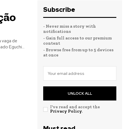
Subscribe
ção
- Never miss a story with
notifications
- Gain full access to our premium
content
do Eguchi...
- Browse free from up to 5 devices
at once
UNLOCK ALL
I've read and accept the
Privacy Policy
.
Must read