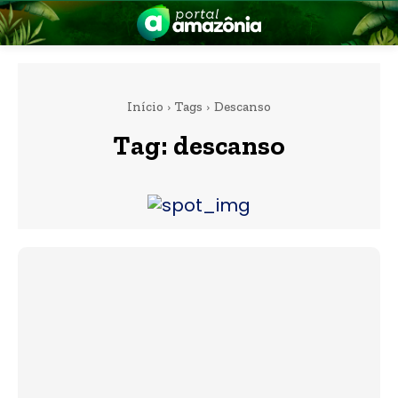
Início
Tags
Descanso
Tag:
descanso
nia
 a Amazônia