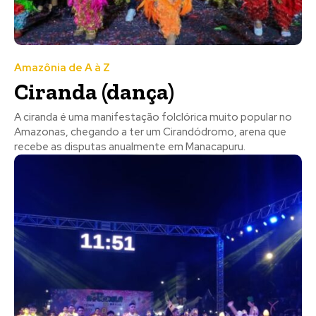
Amazônia de A à Z
Ciranda (dança)
A ciranda é uma manifestação folclórica muito popular no
Amazonas, chegando a ter um Cirandódromo, arena que
recebe as disputas anualmente em Manacapuru.