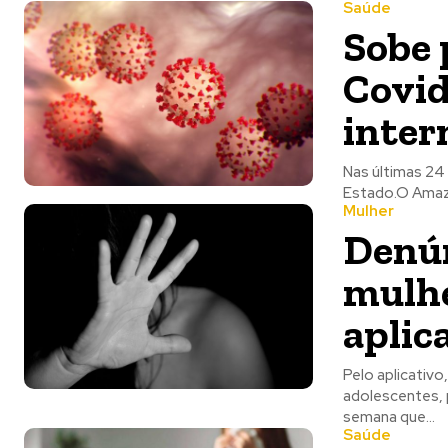
Saúde
Sobe 
Covid
inter
​Nas últimas 2
Estado.O Amazo
Mulher
Denún
mulhe
aplic
Pelo aplicativo
adolescentes, 
semana que...
Saúde