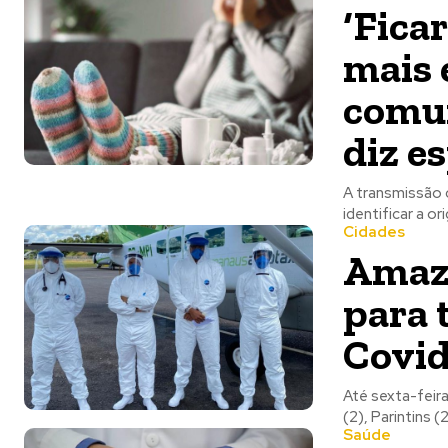
‘Fica
mais 
comun
diz e
A transmissão 
identificar a o
Cidades
Amazo
para 
Covid
Até sexta-feira
(2), Parintins (
Saúde