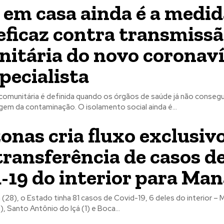
r em casa ainda é a medi
eficaz contra transmiss
itária do novo coronavír
specialista
comunitária é definida quando os órgãos de saúde já não conse
rigem da contaminação. ​O isolamento social ainda é...
nas cria fluxo exclusiv
transferência de casos d
-19 do interior para Ma
 (28), o Estado tinha 81 casos de Covid-19, 6 deles do interior –
2), Santo Antônio do Içá (1) e Boca...