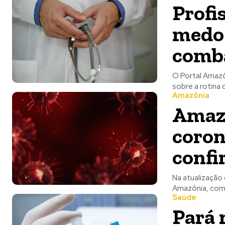
Profi
medo 
comba
O Portal Amazôn
sobre a rotina 
Amazônia
Amazô
coron
conf
Na atualização
Amazônia, com
Saúde
Pará