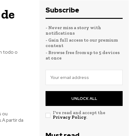
Subscribe
 de
- Never miss a story with
notifications
- Gain full access to our premium
content
m todo o
- Browse free from up to 5 devices
at once
UNLOCK ALL
I've read and accept the
s ou
Privacy Policy
.
A partir da
Must read