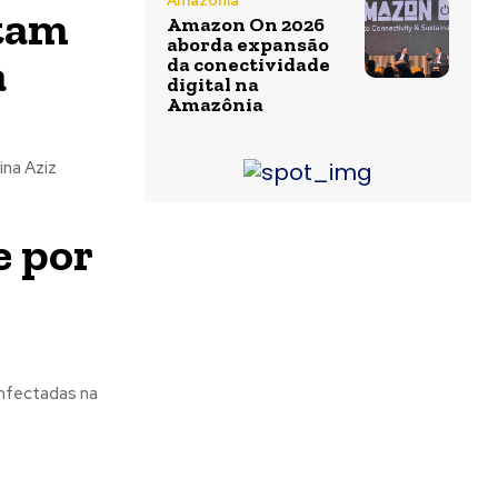
Amazônia
ntam
Amazon On 2026
aborda expansão
a
da conectividade
digital na
Amazônia
ina Aziz
e por
infectadas na