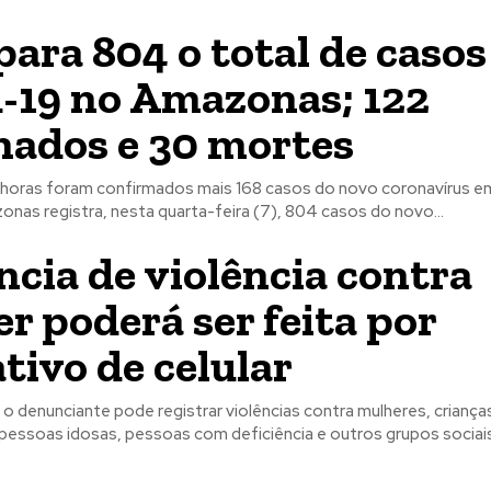
para 804 o total de casos
-19 no Amazonas; 122
nados e 30 mortes
4 horas foram confirmados mais 168 casos do novo coronavírus e
nas registra, nesta quarta-feira (7), 804 casos do novo...
cia de violência contra
r poderá ser feita por
ativo de celular
, o denunciante pode registrar violências contra mulheres, criança
pessoas idosas, pessoas com deficiência e outros grupos sociais.