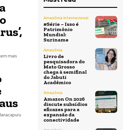
da
ão
Amazônia Internacional
#Série – Isso é
us’,
Patrimônio
Mundial:
Suriname
Amazônia
guem mais
Livro de
pesquisadora do
Mato Grosso
chega à semifinal
o
do Jabuti
Acadêmico
e
Amazônia
naus
Amazon On 2026
discute subsídios
eficazes para a
expansão da
 Manacapuru
conectividade