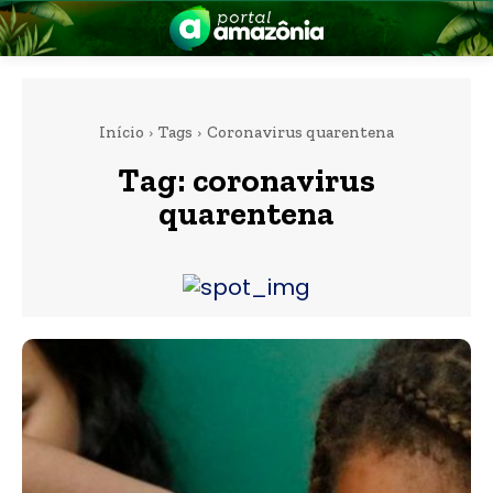
Início
Tags
Coronavirus quarentena
Tag:
coronavirus
quarentena
nia
 a Amazônia