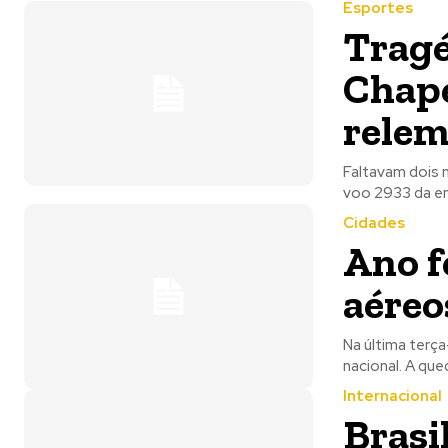
Esportes
Tragé
Chape
relem
Faltavam dois 
voo 2933 da emp
Cidades
Ano f
aéreo
Na última terç
nacional. A qu
Internacional
Brasi