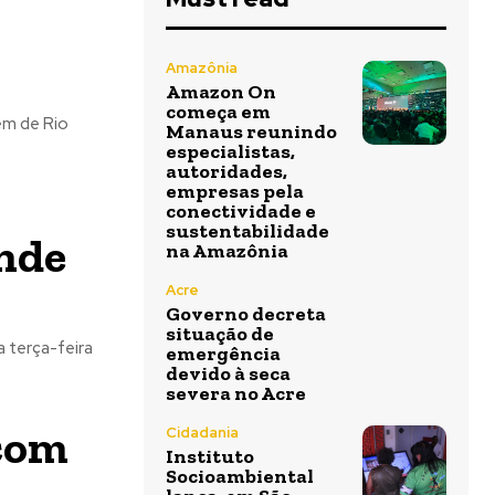
Amazônia
Amazon On
começa em
em de Rio
Manaus reunindo
especialistas,
autoridades,
empresas pela
conectividade e
sustentabilidade
onde
na Amazônia
Acre
Governo decreta
situação de
 terça-feira
emergência
devido à seca
severa no Acre
 com
Cidadania
Instituto
Socioambiental