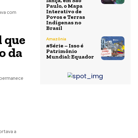
lança, em São
Paulo, o Mapa
Interativo de
tava com
Povos e Terras
Indígenas no
Brasil
l que
Amazônia
#Série – Isso é
o da
Patrimônio
Mundial: Equador
a permanece
ortava a