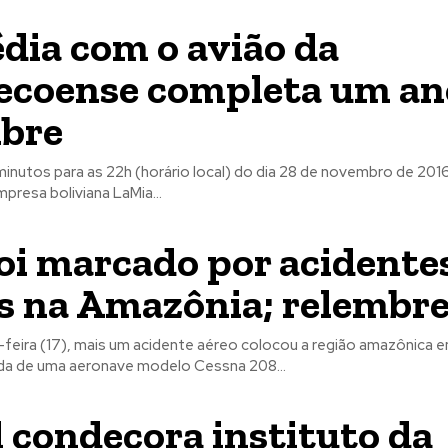
dia com o avião da
coense completa um an
bre
minutos para as 22h (horário local) do dia 28 de novembro de 201
resa boliviana LaMia...
oi marcado por acidente
s na Amazônia; relembr
a-feira (17), mais um acidente aéreo colocou a região amazônica
eda de uma aeronave modelo Cessna 208...
l condecora instituto da