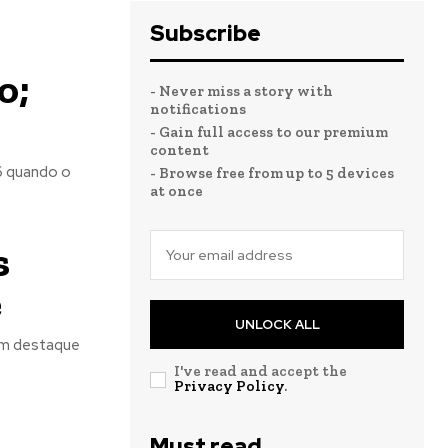
Subscribe
o;
- Never miss a story with
notifications
- Gain full access to our premium
content
6 quando o
- Browse free from up to 5 devices
at once
s
e
UNLOCK ALL
 em destaque
I've read and accept the
Privacy Policy
.
Must read