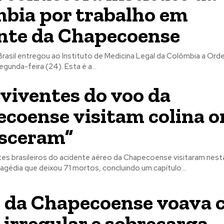
bia por trabalho em
nte da Chapecoense
rasil entregou ao Instituto de Medicina Legal da Colômbia a Ord
gunda-feira (24). Esta é a...
viventes do voo da
coense visitam colina 
sceram”
es brasileiros do acidente aéreo da Chapecoense visitaram nesta
tragédia que deixou 71 mortos, concluindo um capítulo...
 da Chapecoense voava
 irregular e sobrecarga