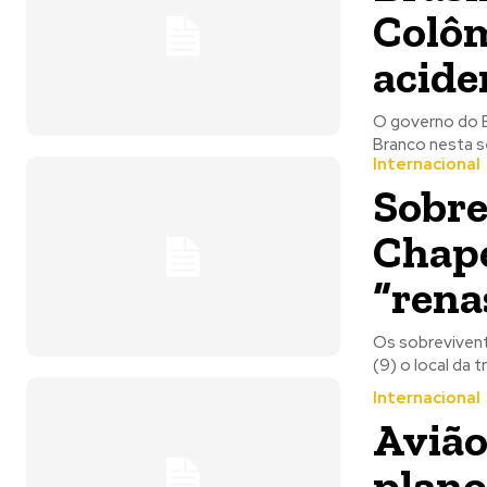
Colôm
acide
O governo do B
Branco nesta se
Internacional
Sobre
Chape
“rena
Os sobrevivent
(9) o local da 
Internacional
Avião
plano