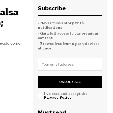
Subscribe
alsa
;
- Never miss a story with
notifications
- Gain full access to our premium
content
nhecido como
- Browse free from up to 5 devices
at once
UNLOCK ALL
I've read and accept the
Privacy Policy
.
Must read