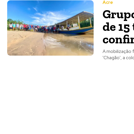
Acre
Grupo
de 15
confi
A mobilização 