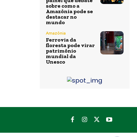
painel que debate
sobre como a
Amazônia pode se
destacar no
mundo
Amazônia
Ferrovia da
floresta pode virar
patrimônio
mundial da
Unesco