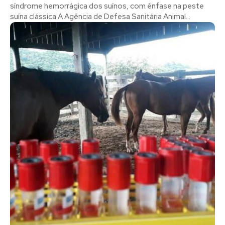
síndrome hemorrágica dos suínos, com ênfase na peste
suína clássica A Agência de Defesa Sanitária Animal...